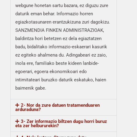
webgune honetan sartu bazara, ez diguzu zure
daturik eman behar. Informazio horren
egiazkotasunaren erantzukizuna zuri dagokizu.
SANZMENDIA FINKEN ADMINISTRAZIOAK,
baldintza hori betetzen ez dela egiaztatzen
badu, bidalitako informazio-eskaerari kasurik
ez egiteko ahalmena du. Adingabeari ez zaio,
inola ere, familiako beste kideen lanbide-
egoerari, egoera ekonomikoari edo
intimitateari buruzko daturik eskatuko, haien
baimenik gabe.
2- Nor da zure datuen tratamenduaren
arduraduna?
3- Zer informazio biltzen dugu horri buruz
eta zer helbururekin?