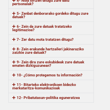
4- Nola lortzen ditugu zure datu
pertsonalak?
5- Zenbat denborarako gordeko ditugu zure
datuak?
6- Zein da zure datuak tratatzeko
legitimazioa?
7- Zer datu mota tratatzen ditugu?
8- Zein erakunde hartzaileri jakinaraziko
zaizkie zure datuak?
9- Zein dira zure eskubideak zure datuak
ematen dizkiguzunean?
10- ¿Cómo protegemos tu información?
11- Bitarteko elektronikoen bidezko
merkataritza-komunikazioak
12- Pribatutasun-politika eguneratzea