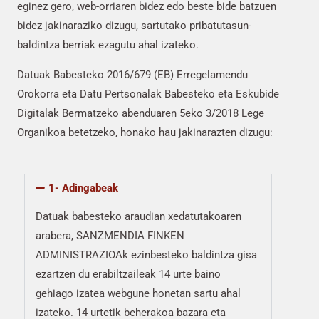
eginez gero, web-orriaren bidez edo beste bide batzuen
bidez jakinaraziko dizugu, sartutako pribatutasun-
baldintza berriak ezagutu ahal izateko.
Datuak Babesteko 2016/679 (EB) Erregelamendu
Orokorra eta Datu Pertsonalak Babesteko eta Eskubide
Digitalak Bermatzeko abenduaren 5eko 3/2018 Lege
Organikoa betetzeko, honako hau jakinarazten dizugu:
1- Adingabeak
Datuak babesteko araudian xedatutakoaren
arabera, SANZMENDIA FINKEN
ADMINISTRAZIOAk ezinbesteko baldintza gisa
ezartzen du erabiltzaileak 14 urte baino
gehiago izatea webgune honetan sartu ahal
izateko. 14 urtetik beherakoa bazara eta