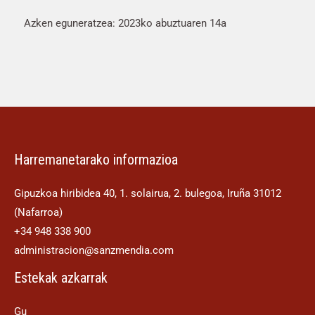
Azken eguneratzea: 2023ko abuztuaren 14a
Harremanetarako informazioa
Gipuzkoa hiribidea 40, 1. solairua, 2. bulegoa, Iruña 31012
(Nafarroa)
+34 948 338 900
administracion@sanzmendia.com
Estekak azkarrak
Gu