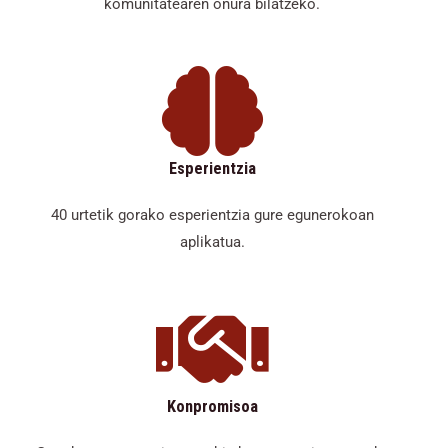
komunitatearen onura bilatzeko.
Esperientzia
40 urtetik gorako esperientzia gure egunerokoan
aplikatua.
Konpromisoa