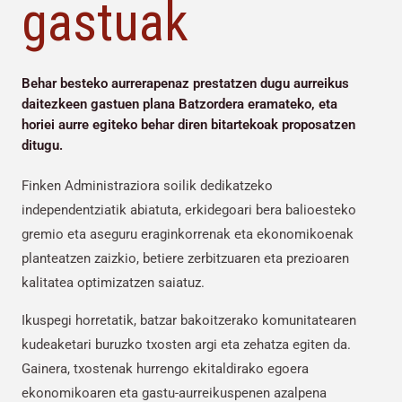
gastuak
Behar besteko aurrerapenaz prestatzen dugu aurreikus
daitezkeen gastuen plana Batzordera eramateko, eta
horiei aurre egiteko behar diren bitartekoak proposatzen
ditugu.
Finken Administraziora soilik dedikatzeko
independentziatik abiatuta, erkidegoari bera balioesteko
gremio eta aseguru eraginkorrenak eta ekonomikoenak
planteatzen zaizkio, betiere zerbitzuaren eta prezioaren
kalitatea optimizatzen saiatuz.
Ikuspegi horretatik, batzar bakoitzerako komunitatearen
kudeaketari buruzko txosten argi eta zehatza egiten da.
Gainera, txostenak hurrengo ekitaldirako egoera
ekonomikoaren eta gastu-aurreikuspenen azalpena