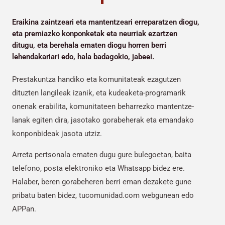
Eraikina zaintzeari eta mantentzeari erreparatzen diogu,
eta premiazko konponketak eta neurriak ezartzen
ditugu, eta berehala ematen diogu horren berri
lehendakariari edo, hala badagokio, jabeei.
Prestakuntza handiko eta komunitateak ezagutzen
dituzten langileak izanik, eta kudeaketa-programarik
onenak erabilita, komunitateen beharrezko mantentze-
lanak egiten dira, jasotako gorabeherak eta emandako
konponbideak jasota utziz.
Arreta pertsonala ematen dugu gure bulegoetan, baita
telefono, posta elektroniko eta Whatsapp bidez ere.
Halaber, beren gorabeheren berri eman dezakete gune
pribatu baten bidez, tucomunidad.com webgunean edo
APPan.