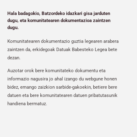
Hala badagokio, Batzordeko idazkari gisa jarduten
dugu, eta komunitatearen dokumentazioa zaintzen
dugu.
Komunitatearen dokumentazio guztia legearen arabera
zaintzen da, erkidegoak Datuak Babesteko Legea bete
dezan.
Auzotar orok bere komunitateko dokumentu eta
informazio nagusira jo ahal izango du webgune honen
bidez, emango zaizkion sarbide-gakoekin, betiere bere
datuen eta bere komunitatearen datuen pribatutasunik
handiena bermatuz.