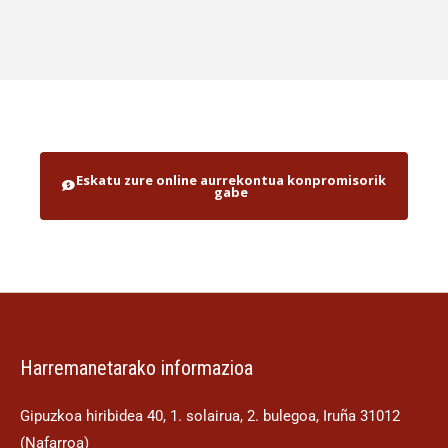
Eskatu zure online aurrekontua konpromisorik
gabe
Harremanetarako informazioa
Gipuzkoa hiribidea 40, 1. solairua, 2. bulegoa, Iruña 31012
(Nafarroa)