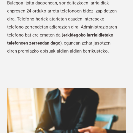
Bulegoa itxita dagoenean, sor daitezkeen larrialdiak
enpresen 24 orduko arreta-telefonoen bidez izapidetzen
dira. Telefono horiek atarietan dauden intereseko
telefono-zerrendetan adierazten dira. Administrazioaren
telefono bat ere ematen da (
erkidegoko larrialdietako
telefonoen zerrendan dago
), egunean zehar jasotzen
diren premiazko abisuak aldian-aldian berrikusteko.