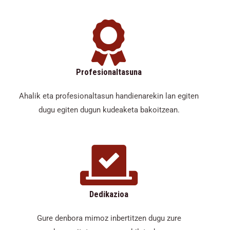
Profesionaltasuna
Ahalik eta profesionaltasun handienarekin lan egiten
dugu egiten dugun kudeaketa bakoitzean.
Dedikazioa
Gure denbora mimoz inbertitzen dugu zure