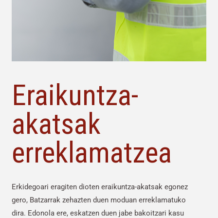
Eraikuntza-
akatsak
erreklamatzea
Erkidegoari eragiten dioten eraikuntza-akatsak egonez
gero, Batzarrak zehazten duen moduan erreklamatuko
dira. Edonola ere, eskatzen duen jabe bakoitzari kasu