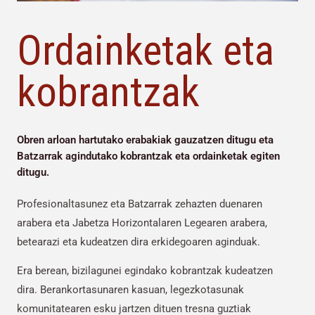
Ordainketak eta
kobrantzak
Obren arloan hartutako erabakiak gauzatzen ditugu eta
Batzarrak agindutako kobrantzak eta ordainketak egiten
ditugu.
Profesionaltasunez eta Batzarrak zehazten duenaren
arabera eta Jabetza Horizontalaren Legearen arabera,
betearazi eta kudeatzen dira erkidegoaren aginduak.
Era berean, bizilagunei egindako kobrantzak kudeatzen
dira. Berankortasunaren kasuan, legezkotasunak
komunitatearen esku jartzen dituen tresna guztiak