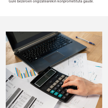
Gure bezeroen ongizatearekin konprometituta gaude.