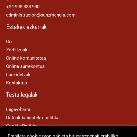
+34 948 338 900
administracion@sanzmendia.com
Estekak azkarrak
Gu
Zerbitzuak
Online komunitatea
Online aurrekontua
Lankidetzak
Kontaktua
Testu legalak
Lege-oharra
Datuak babesteko politika
Cookie Politika
Erabilera cookie propioak eta hirugarrenenak erabiliko